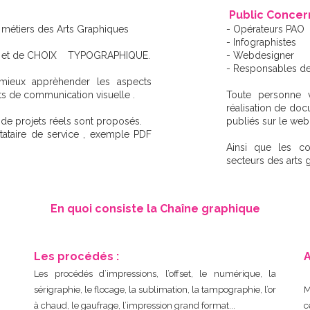
Public Concer
 métiers des Arts Graphiques
- Opérateurs PAO
- Infographistes
AGE et de CHOIX TYPOGRAPHIQUE.
- Webdesigner
- Responsables d
mieux apprèhender les aspects
ets de communication visuelle .
Toute personne v
réalisation de d
n de projets réels sont proposés.
publiés sur le web
estataire de service , exemple PDF
Ainsi que les co
secteurs des arts 
En quoi consiste la Chaîne graphique
Les procédés :
A
Les procédés d’impressions, l’offset, le numérique, la
sérigraphie, le flocage, la sublimation, la tampographie, l’or
M
à chaud, le gaufrage, l’impression grand format...
c