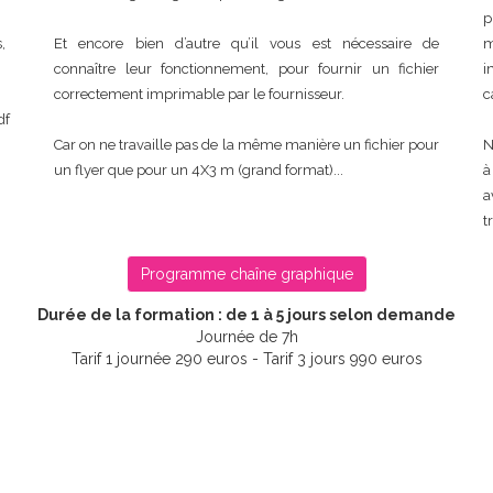
p
,
Et encore bien d’autre qu’il vous est nécessaire de
m
connaître leur fonctionnement, pour fournir un fichier
i
correctement imprimable par le fournisseur.
c
df
Car on ne travaille pas de la même manière un fichier pour
N
un flyer que pour un 4X3 m (grand format)...
à
a
t
Programme chaîne graphique
Durée de la formation : de 1 à 5 jours selon demande
Journée de 7h
Tarif 1 journée 290 euros - Tarif 3 jours 990 euros